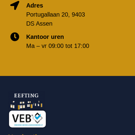
Adres
Portugallaan 20, 9403
DS Assen
Kantoor uren
Ma – vr 09:00 tot 17:00